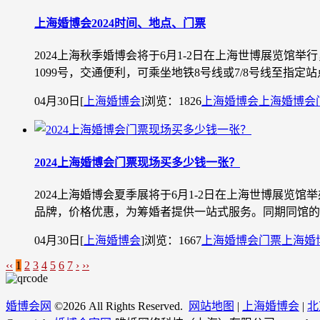
上海婚博会2024时间、地点、门票
2024上海秋季婚博会将于6月1-2日在上海世博展览
1099号，交通便利，可乘坐地铁8号线或7/8号线至指定
04月30日
[
上海婚博会
]
浏览：1826
上海婚博会
上海婚博会
2024上海婚博会门票现场买多少钱一张？
2024上海婚博会夏季展将于6月1-2日在上海世博展览
品牌，价格优惠，为筹婚者提供一站式服务。同期同馆的家
04月30日
[
上海婚博会
]
浏览：1667
上海婚博会门票
上海婚
‹‹
1
2
3
4
5
6
7
›
››
婚博会网
©
2026 All Rights Reserved.
网站地图
|
上海婚博会
|
北