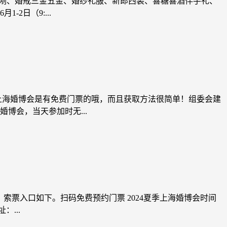
大金刚、婚戒三金五金、婚纱礼服、新郎西装、喜糖喜酒伴手礼、
2日（9:...
其实上海婚博会是有免费门票的哦，而且获取方法很简单！组委会建
博会，当天参加时无...
索票入口如下。扫码免费预约门票 2024夏季上海婚博会时间
：...