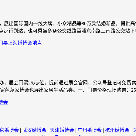
馆举行，展出国际国内一线大牌、小众精品等80万款结婚新品，提
站点步行到达，也可乘坐多条公交线路至浦东南路上南路公交站下车。2
门票
上海婚博会地点
馆举办，展会门票25元/位，提前通过展会官网、公众号登记可免
芭莎家博会也展出家居生活品类。一、门票价格现场购票：25元/
博会
京婚博会
|
武汉婚博会
|
天津婚博会
|
广州婚博会
|
杭州婚博会
|