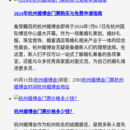
2024年杭州婚博会门票购买与免费申请指南
备受瞩目的杭州婚博会即将于2024年7月6-7日在杭州国
际博览中心盛大开幕。作为一场集婚礼策划、婚纱礼
服、珠宝首饰、婚宴酒店等婚礼相关产业于一体的综合
性展会，杭州婚博会无疑是备婚新人们的理想选择。在
这里，新人们不仅可以一站式了解婚礼筹备的各项事
宜，还能与众多优秀商家面对面交流，为自己的婚礼增
添更多灵...
05月11日
[
杭州婚博会
]
浏览：2393
杭州婚博会门票
杭州
婚博会时间
杭州婚博会地址
杭州婚博会门票价格多少钱？
杭州婚博会作为杭州知名的结婚展览，是很多新人首先