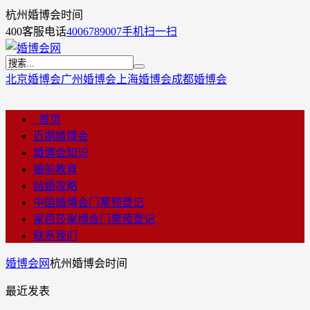
杭州婚博会时间
400客服电话
4006789007
手机扫一扫
北京婚博会
广州婚博会
上海婚博会
成都婚博会
首页
近期婚博会
婚博会知识
婚前教育
结婚攻略
中国婚博会门票预登记
家芭莎家博会门票预登记
联系我们
婚博会网
杭州婚博会时间
最近发表