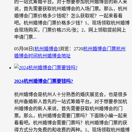
的一站式筹婚平台。对于想要参加杭州婚博会的新人来
说，首先需要获取杭州婚博会的入场门票。那么，杭州
婚博会门票价格多少钱呢？怎么获取呢？一起来看看
吧。杭州婚博会门票价格多少钱？1、现场领取杭州婚博
会现场购买，门票价格25元/张；2、网上领取提前网上
申请门票...
05月08日
[
杭州婚博会
]
浏览：2720
杭州婚博会门票
杭州
婚博会时间
杭州婚博会地址
2024杭州婚博会门票要钱吗?
杭州婚博会是杭州人十分熟悉的婚庆展览会，也是很多
杭州备婚新人首先的一站式筹婚平台。对于想要参加杭
州婚博会的新人来说，首先需要获取杭州婚博会的门
票。那么，杭州婚博会需要门票吗？下面随小编一起来
看看吧。杭州婚博会需要门票吗？杭州婚博会门票的获
得方式分为免费的和收费的两种。1、现场领取杭州婚博