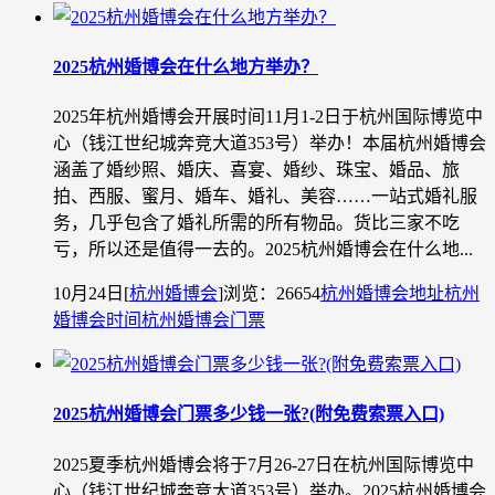
2025杭州婚博会在什么地方举办？
2025年杭州婚博会开展时间11月1-2日于杭州国际博览中
心（钱江世纪城奔竞大道353号）举办！本届杭州婚博会
涵盖了婚纱照、婚庆、喜宴、婚纱、珠宝、婚品、旅
拍、西服、蜜月、婚车、婚礼、美容……一站式婚礼服
务，几乎包含了婚礼所需的所有物品。货比三家不吃
亏，所以还是值得一去的。2025杭州婚博会在什么地...
10月24日
[
杭州婚博会
]
浏览：26654
杭州婚博会地址
杭州
婚博会时间
杭州婚博会门票
2025杭州婚博会门票多少钱一张?(附免费索票入口)
2025夏季杭州婚博会将于7月26-27日在杭州国际博览中
心（钱江世纪城奔竞大道353号）举办。2025杭州婚博会