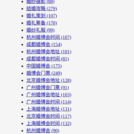
婚纱摄影
(88)
结婚攻略
(279)
婚礼策划
(107)
婚礼筹备
(170)
婚纱礼服
(99)
杭州婚博会时间
(107)
成都婚博会
(154)
杭州婚博会地址
(101)
成都婚博会时间
(81)
中国婚博会
(175)
婚博会门票
(249)
北京婚博会地址
(128)
广州婚博会门票
(91)
广州婚博会地址
(103)
广州婚博会时间
(114)
上海婚博会地址
(131)
北京婚博会时间
(117)
上海婚博会时间
(132)
杭州婚博会
(90)