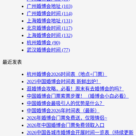
广州婚博会地址
(103)
广州婚博会时间
(114)
上海婚博会地址
(131)
北京婚博会时间
(117)
上海婚博会时间
(132)
杭州婚博会
(90)
武汉婚博会时间
(77)
最近发表
杭州婚博会2026时间表（地点+门票）
2025中国婚博会时间表 新鲜出炉！
逛婚博会攻略，必看！周末有去婚博会的吗？
中国婚博会门票索票步骤！（婚博会小白必看）
中国婚博会最吸引人的优势是什么？
中国婚博会2026年时间表（最新）
2026年婚博会门票免费送，仅限情侣~
2026年中国婚博会门票免费领取入口
2026中国各城市婚博会开展时间一览表（持续更新