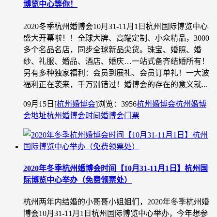
博览中心等你！
2020冬季杭州婚博会10月31-11月1日杭州国际博览中心
盛大开幕啦！！全球大牌、高端定制、小众精品，3000
多个名品名店，同步全球新品尖货。珠宝、婚照、婚
纱、礼服、婚品、酒店、婚庆…一站式备齐结婚所有！
另有多种独家福利：会员到展礼、会员订单礼！一大波
福利正在袭来，千万别错过！婚博会的存在的意义就...
09月15日
[
杭州婚博会
]
浏览：3956
杭州婚博会
杭州婚博
会地址
杭州婚博会时间
婚博会门票
2020年冬季杭州婚博会时间【10月31-11月1日】杭州国
际博览中心举办（免费领票处）
杭州两年内结婚的小哥哥小姐姐们，2020年冬季杭州婚
博会10月31-11月1日杭州国际博览中心举办，今年想参